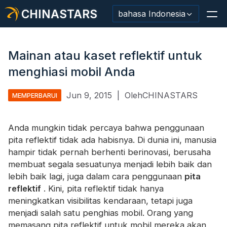
CHINASTARS
bahasa Indonesia
Mainan atau kaset reflektif untuk
menghiasi mobil Anda
Bahan Reflektif/Pita
Jun 9, 2015
|
OlehCHINASTARS
MEMPERBARUI
Kain Reflektif Mode
Anda mungkin tidak percaya bahwa penggunaan
Pakaian Keamanan
pita reflektif tidak ada habisnya. Di dunia ini, manusia
Bahan Menyala Dalam Gelap
hampir tidak pernah berhenti berinovasi, berusaha
membuat segala sesuatunya menjadi lebih baik dan
Pemangkasan Pencucian Industri
lebih baik lagi, juga dalam cara penggunaan
pita
reflektif
. Kini, pita reflektif tidak hanya
Tentang CHINASTARS
meningkatkan visibilitas kendaraan, tetapi juga
menjadi salah satu penghias mobil. Orang yang
Produk baru
memasang pita reflektif untuk mobil mereka akan