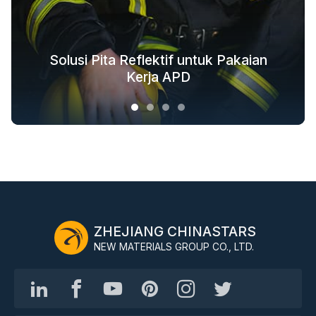
Solusi Tekstil Reflektif untuk Pakaian
Solusi Pakaian Keselamatan Seluruh
Solusi Pita Reflektif untuk Pakaian
Solusi Kain Glow in the Dark untuk
Fashion Luar Ruangan
Rantai Industri
Pakaian Luar
Kerja APD
ZHEJIANG CHINASTARS
NEW MATERIALS GROUP CO., LTD.