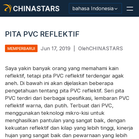
CHINASTARS
bahasa Indonesia
PITA PVC REFLEKTIF
Jun 17, 2019
|
OlehCHINASTARS
MEMPERBARUI
Bahan Reflektif/Pita
Kain Reflektif Mode
Saya yakin banyak orang yang memahami kain
reflektif, tetapi pita PVC reflektif terdengar agak
Pakaian Keamanan
aneh. Di bawah ini akan dijelaskan beberapa
pengetahuan tentang pita PVC reflektif. Seri pita
Bahan Menyala Dalam Gelap
PVC terdiri dari berbagai spesifikasi, lembaran PVC
Pemangkasan Pencucian Industri
reflektif warna, dan putih. Terbuat dari PVC,
menggunakan teknologi mikro-kisi untuk
Tentang CHINASTARS
menghasilkan pantulan yang sangat baik, dengan
kekuatan reflektif dan kilap yang lebih tinggi, kinerja
Produk baru
hujan yang sangat baik dan pewarnaan yang lebih