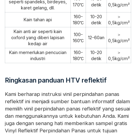
seperti spandeks, birdeyes,
170℃
detik
0,5kg/cm²
karet gelang, dll.
160-
10-20
＞
Kain tahan api
180℃
detik
0,5kg/cm²
Kain anti air seperti kain
100-
＞
oxford yang diberi lapisan
12-60an
160℃
0,5kg/cm²
kedap air
Kain memerlukan pencucian
160-
10-20
＞
industri
180℃
detik
0,5kg/cm²
Ringkasan panduan HTV reflektif
Kami berharap instruksi vinil perpindahan panas
reflektif ini menjadi sumber bantuan informatif dalam
memilih vinil perpindahan panas reflektif yang sesuai
dan menggunakannya untuk kebutuhan Anda. Kami
juga dengan senang hati memberikan sampel gratis
Vinyl Reflektif Perpindahan Panas untuk tujuan