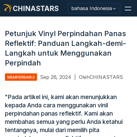
CHINASTARS
bahasa Indonesia
Petunjuk Vinyl Perpindahan Panas
Reflektif: Panduan Langkah-demi-
Bahan Reflektif/Pita
Langkah untuk Menggunakan
Perpindah
Kain Reflektif Mode
Pakaian Keamanan
Sep 26, 2024
|
OlehCHINASTARS
MEMPERBARUI
Bahan Menyala Dalam Gelap
"Pada artikel ini, kami akan menunjukkan
Pemangkasan Pencucian Industri
kepada Anda cara menggunakan vinil
perpindahan panas reflektif. Kami akan
Tentang CHINASTARS
membahas semua yang perlu Anda ketahui
Produk baru
tentangnya, mulai dari memilih pita