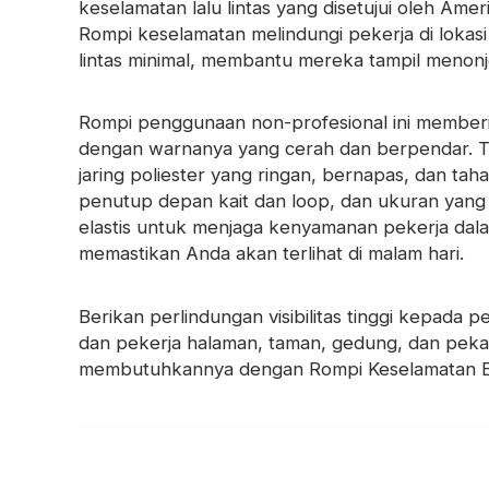
keselamatan lalu lintas yang disetujui oleh Amer
Pita Prismatik
Rompi keselamatan melindungi pekerja di lokasi
Bahan Glow In The Dark
lintas minimal, membantu mereka tampil menonjo
Rompi penggunaan non-profesional ini memberikan
dengan warnanya yang cerah dan berpendar. Terl
jaring poliester yang ringan, bernapas, dan tah
penutup depan kait dan loop, dan ukuran yang 
elastis untuk menjaga kenyamanan pekerja dal
memastikan Anda akan terlihat di malam hari.
Berikan perlindungan visibilitas tinggi kepada p
dan pekerja halaman, taman, gedung, dan pek
membutuhkannya dengan Rompi Keselamatan E