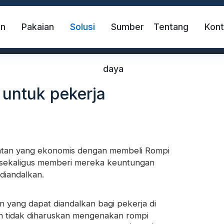
in
Pakaian
Solusi
Sumber
Tentang
Kon
daya
 untuk pekerja
matan yang ekonomis dengan membeli
Rompi
, sekaligus memberi mereka keuntungan
if
Rompi pengaman
Pita Reflektif FR
diandalkan.
n yang dapat diandalkan bagi pekerja di
ndahan Panas Reflektif
Kain Reflektif Pelangi
an tidak diharuskan mengenakan rompi