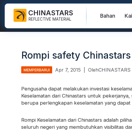
CHINASTARS
Bahan
Ka
REFLECTIVE MATERIAL
Kain Reflektif untuk APD
Bersinar di kain gelap
Rompi pengaman
FAQ
Sertifikat
Rompi safety Chinastars
Pita Pencuci Industri
Kain Reflektif Pelangi
Hai Vis Jaket
Produk baru
Katalog
Pita Reflektif FR
Kain Reflektif Perak
Celana Keamanan
Video
Standar internasional
Apr 7, 2015
|
OlehCHINASTARS
MEMPERBARUI
Vinyl & Logo Perpindahan
Kain Reflektif Perak
Jas Hujan Keselamatan
Blog
Panas
Pengusaha dapat melakukan investasi kesela
Kain Reflektif Warna
Kemeja & Kaus Keselamatan
Keselamatan
dari Chinastars untuk pekerjanya
Pita Reflektif
Tautan
Kain Reflekt
berupa perlengkapan keselamatan yang dapat 
Kain Reflektif Gradien
Baju Keselamatan
Perpipaan Reflektif
langsung:
Kain Reflektif Berlubang
Rompi Keselamatan dari Chinastars adalah piliha
Benang Reflektif
Vinyl Perpi
seluruh negeri yang membutuhkan visibilitas d