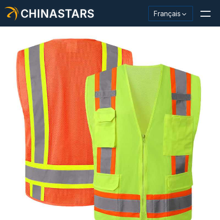
CHINASTARS
Français
Matériau/ruban réfléchissant
Tissu réfléchissant de mode
Vêtements de sécurité
Matériau qui brille dans le noir.
Garniture de lavage industriel
À propos de CHINASTARS
Nouveau produit