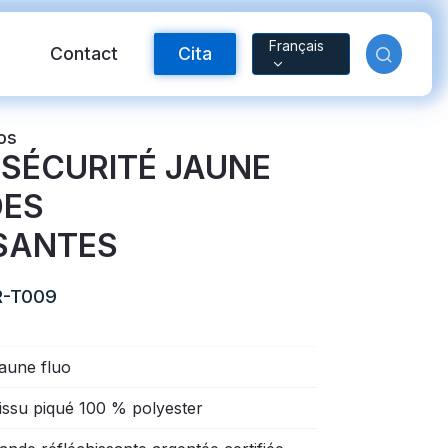
Français
Contact
Cita
os
 SÉCURITÉ JAUNE
DES
SANTES
-T009
ctante FR
Material reflectante
aune fluo
issu piqué 100 % polyester
arcoíris