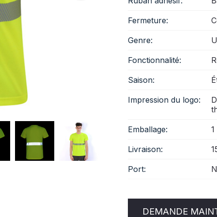
Ruban adhésif:
B
Fermeture:
C
Genre:
U
Fonctionnalité:
R
Saison:
É
Impression du logo:
D
t
Emballage:
1
Livraison:
1
Port:
N
DEMANDE MAIN