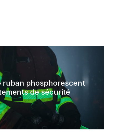
e ruban phosphorescent
tements de sécurité