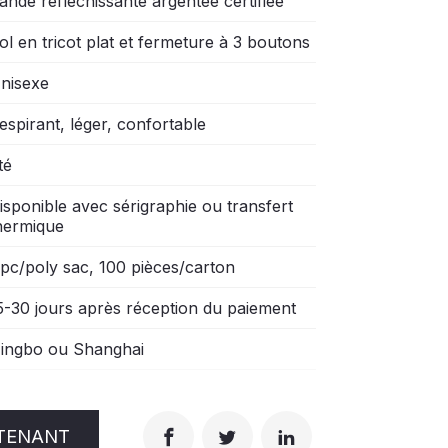
ande réfléchissante argentée certifiée
ol en tricot plat et fermeture à 3 boutons
nisexe
espirant, léger, confortable
té
isponible avec sérigraphie ou transfert
hermique
 pc/poly sac, 100 pièces/carton
5-30 jours après réception du paiement
ingbo ou Shanghai
TENANT