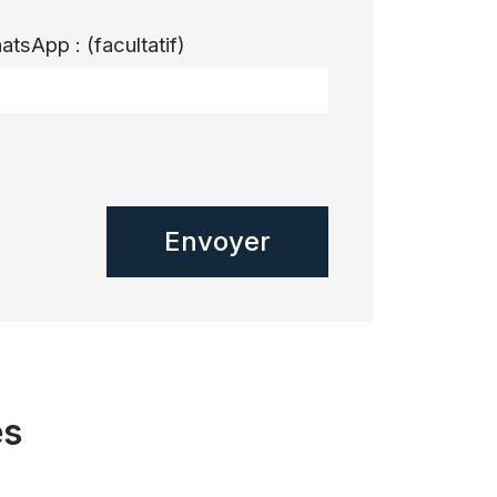
atsApp :
(facultatif)
és