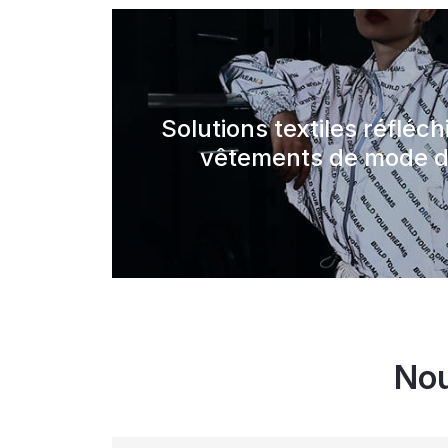
Solutions textiles réfléc
vêtements de mode d
Nou