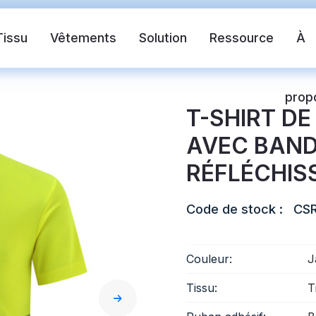
Tissu
Vêtements
Solution
Ressource
À
prop
T-SHIRT DE
AVEC BAN
RÉFLÉCHIS
Code de stock :
CSR
ante
Chaleco de seguridad
Cinta refle
Couleur:
J
Tissu:
T
ctante de transferencia de calor
Tela reflectante 