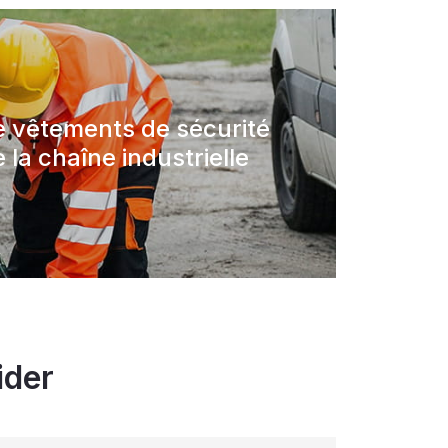
e vêtements de sécurité
 la chaîne industrielle
ider