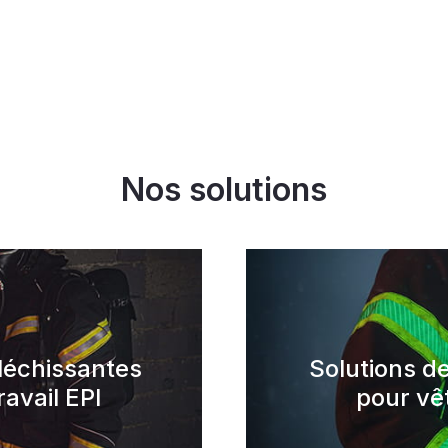
Nos solutions
léchissantes
Solutions d
avail EPI
pour vê