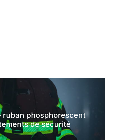
e ruban phosphorescent
tements de sécurité