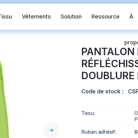
Tissu
Vêtements
Solution
Ressource
À
prop
PANTALON 
RÉFLÉCHIS
DOUBLURE 
Code de stock :
CSP
ante
Chaleco de seguridad
Cinta refle
Tissu:
O
P
ctante de transferencia de calor
Tela reflectante 
Ruban adhésif:
B