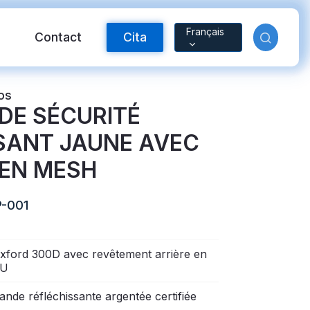
Français
Contact
Cita
os
DE SÉCURITÉ
SANT JAUNE AVEC
EN MESH
-001
ctante FR
Material reflectante
xford 300D avec revêtement arrière en
U
arcoíris
ande réfléchissante argentée certifiée