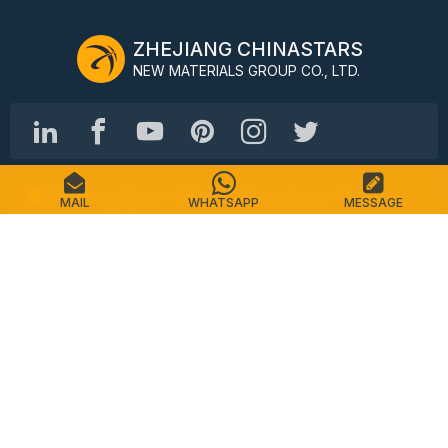
ZHEJIANG CHINASTARS
NEW MATERIALS GROUP CO., LTD.
No.98 rue Shimin, district de Shangcheng, Hangzhou,
MAIL
WHATSAPP
MESSAGE
Chine, 310016
Tél : +86-571-87155512
Courriel : info@chinastars.com.cn
Maison
Des produits
FAQ
Catalogue
Contact
Plan du site
politique de confidentialité
Conditions d'utilisation