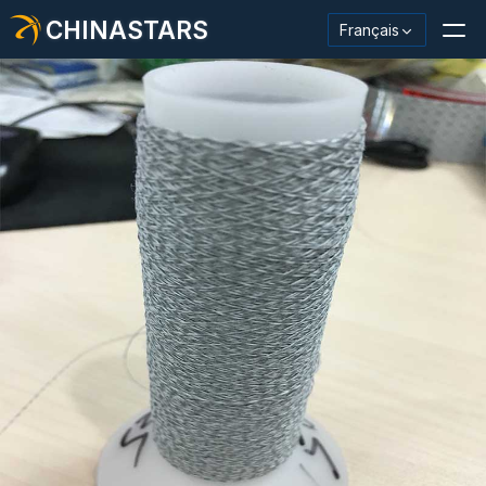
CHINASTARS
Français
Matériau/ruban réfléchissant
Tissu réfléchissant de mode
Vêtements de sécurité
Matériau qui brille dans le noir.
Garniture de lavage industriel
À propos de CHINASTARS
Nouveau produit