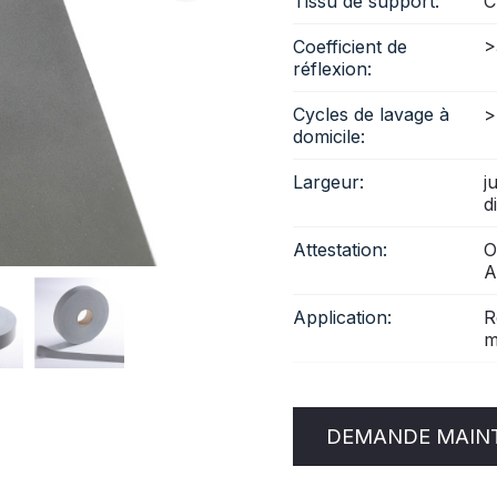
Tissu de support:
C
Coefficient de
>
réflexion:
Cycles de lavage à
>
domicile:
Largeur:
j
d
Attestation:
O
A
Application:
R
m
DEMANDE MAIN