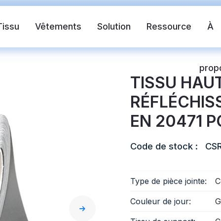
Tissu
Vêtements
Solution
Ressource
À
prop
TISSU HAU
RÉFLÉCHIS
EN 20471 
Code de stock :
CSR
ante
Chaleco de seguridad
Cinta refle
Type de pièce jointe:
C
Couleur de jour:
G
ctante de transferencia de calor
Tela reflectante 