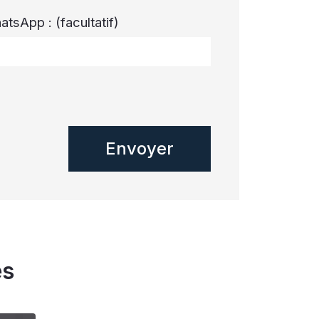
atsApp :
(facultatif)
és