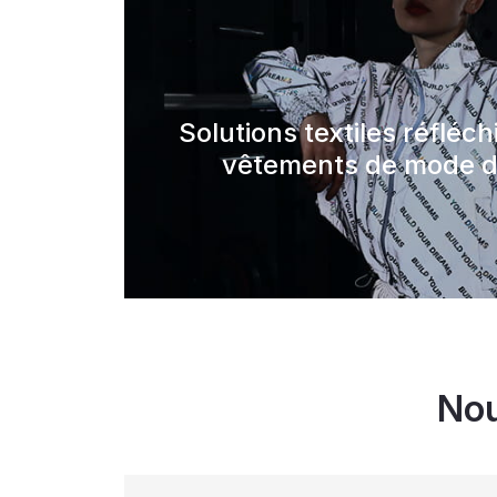
Solutions textiles réfléc
vêtements de mode d
Nou