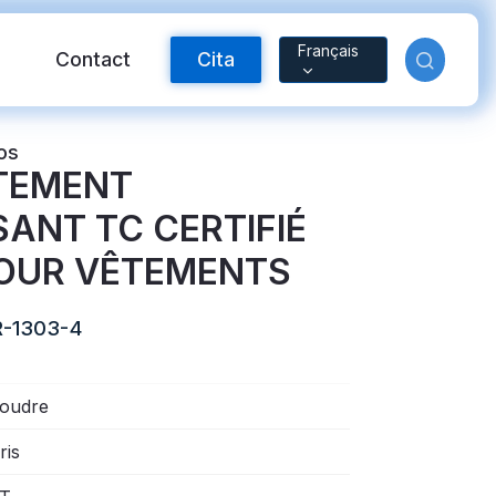
Français
Contact
Cita
os
TEMENT
SANT TC CERTIFIÉ
POUR VÊTEMENTS
-1303-4
ctante FR
Material reflectante
oudre
ris
arcoíris