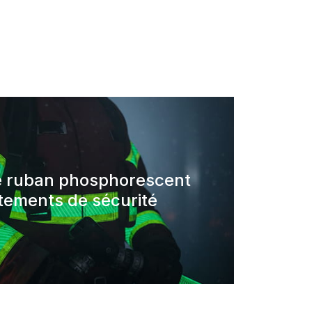
e ruban phosphorescent
tements de sécurité