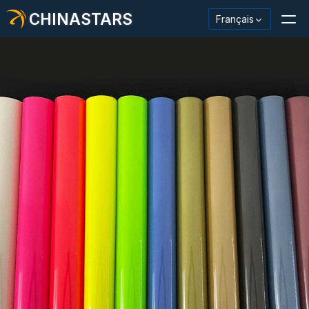
CHINASTARS
Français
Matériau/ruban réfléchissant
Tissu réfléchissant de mode
Vêtements de sécurité
Matériau qui brille dans le noir.
Garniture de lavage industriel
À propos de CHINASTARS
Nouveau produit