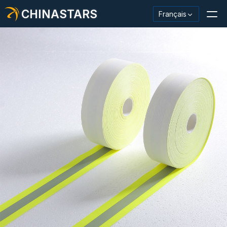
CHINASTARS
Français
Matériau/ruban réfléchissant
Tissu réfléchissant de mode
Vêtements de sécurité
Matériau qui brille dans le noir.
Garniture de lavage industriel
À propos de CHINASTARS
Nouveau produit