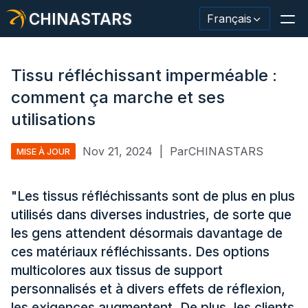
CHINASTARS
Français
Tissu réfléchissant imperméable :
comment ça marche et ses
Matériau/ruban réfléchissant
utilisations
Tissu réfléchissant de mode
Nov 21, 2024
|
ParCHINASTARS
MISE À JOUR
Vêtements de sécurité
"Les tissus réfléchissants sont de plus en plus
Matériau qui brille dans le noir.
utilisés dans diverses industries, de sorte que
Garniture de lavage industriel
les gens attendent désormais davantage de
ces matériaux réfléchissants. Des options
À propos de CHINASTARS
multicolores aux tissus de support
personnalisés et à divers effets de réflexion,
Nouveau produit
les exigences augmentent. De plus, les clients