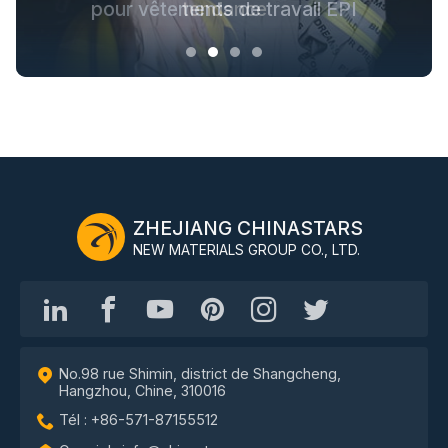
noir pour les vêtements d'extérieur
pour toute la chaîne industrielle
pour vêtements de travail EPI
tendance
ZHEJIANG CHINASTARS
NEW MATERIALS GROUP CO., LTD.
No.98 rue Shimin, district de Shangcheng,
Hangzhou, Chine, 310016
Tél : +86-571-87155512