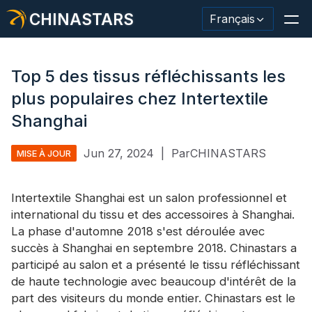
CHINASTARS
Français
Top 5 des tissus réfléchissants les
plus populaires chez Intertextile
Matériau/ruban réfléchissant
Shanghai
Tissu réfléchissant de mode
Jun 27, 2024
|
ParCHINASTARS
MISE À JOUR
Vêtements de sécurité
Intertextile Shanghai est un salon professionnel et
Matériau qui brille dans le noir.
international du tissu et des accessoires à Shanghai.
La phase d'automne 2018 s'est déroulée avec
Garniture de lavage industriel
succès à Shanghai en septembre 2018. Chinastars a
À propos de CHINASTARS
participé au salon et a présenté le tissu réfléchissant
de haute technologie avec beaucoup d'intérêt de la
Nouveau produit
part des visiteurs du monde entier. Chinastars est le