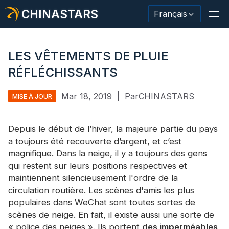
CHINASTARS
Français
LES VÊTEMENTS DE PLUIE
RÉFLÉCHISSANTS
Matériau/ruban réfléchissant
Mar 18, 2019
|
ParCHINASTARS
MISE À JOUR
Tissu réfléchissant de mode
Depuis le début de l’hiver, la majeure partie du pays
Vêtements de sécurité
a toujours été recouverte d’argent, et c’est
Matériau qui brille dans le noir.
magnifique. Dans la neige, il y a toujours des gens
qui restent sur leurs positions respectives et
Garniture de lavage industriel
maintiennent silencieusement l'ordre de la
circulation routière. Les scènes d'amis les plus
À propos de CHINASTARS
populaires dans WeChat sont toutes sortes de
scènes de neige. En fait, il existe aussi une sorte de
Nouveau produit
« police des neiges ». Ils portent
des imperméables