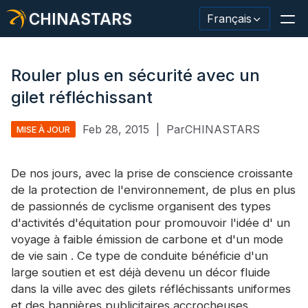
CHINASTARS
Français
Rouler plus en sécurité avec un
gilet réfléchissant
Matériau/ruban réfléchissant
Feb 28, 2015
|
ParCHINASTARS
MISE À JOUR
Tissu réfléchissant de mode
De nos jours, avec la prise de conscience croissante
Vêtements de sécurité
de la protection de l'environnement, de plus en plus
Matériau qui brille dans le noir.
de passionnés de cyclisme organisent des types
d'activités d'équitation pour promouvoir l'idée d'
un
Garniture de lavage industriel
voyage à faible émission de carbone et d'un mode
de vie sain
. Ce type de conduite bénéficie d'un
À propos de CHINASTARS
large soutien et est déjà devenu un décor fluide
dans la ville avec
Nouveau produit
des gilets réfléchissants
uniformes
et des bannières publicitaires accrocheuses.