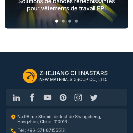
Solutions de tissus qui brillent dans le
Solutions de bandes réfléchissantes
Solutions de vêtements de sécurité
pour les vêtements d'extérieur
noir pour les vêtements d'extérieur
pour toute la chaîne industrielle
pour vêtements de travail EPI
tendance
ZHEJIANG CHINASTARS
NEW MATERIALS GROUP CO., LTD.
No.98 rue Shimin, district de Shangcheng,
Hangzhou, Chine, 310016
Tél : +86-571-87155512