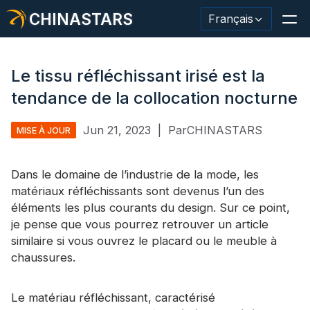
CHINASTARS
Français
Le tissu réfléchissant irisé est la
tendance de la collocation nocturne
Matériau/ruban réfléchissant
Jun 21, 2023
|
ParCHINASTARS
MISE À JOUR
Tissu réfléchissant de mode
Dans le domaine de l’industrie de la mode, les
Vêtements de sécurité
matériaux réfléchissants sont devenus l’un des
Matériau qui brille dans le noir.
éléments les plus courants du design. Sur ce point,
je pense que vous pourrez retrouver un article
Garniture de lavage industriel
similaire si vous ouvrez le placard ou le meuble à
chaussures.
À propos de CHINASTARS
Nouveau produit
Le matériau réfléchissant, caractérisé