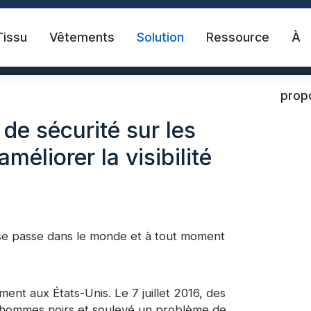
Tissu
Vêtements
Solution
Ressource
À
prop
 de sécurité sur les
méliorer la visibilité
 se passe dans le monde et à tout moment
ante
Chaleco de seguridad
Cinta refle
ctante de transferencia de calor
Tela reflectante 
nt aux États-Unis. Le 7 juillet 2016, des
 hommes noirs et soulevé un problème de