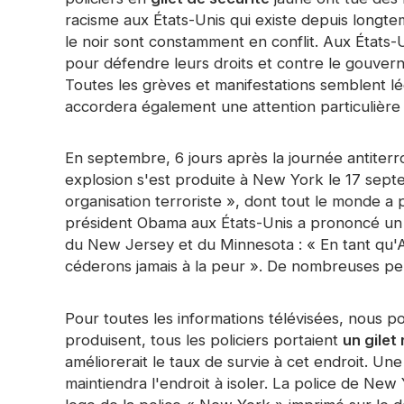
Ruban prism
racisme aux États-Unis qui existe depuis longte
le noir sont constamment en conflit. Aux États-U
Briller dans le matériau
sombre
pour défendre leurs droits et contre le gouver
Toutes les grèves et manifestations semblent l
accordera également une attention particulière 
En septembre, 6 jours après la journée antiter
explosion s'est produite à New York le 17 sep
organisation terroriste », dont tout le monde a
président Obama aux États-Unis a prononcé un 
du New Jersey et du Minnesota : « En tant qu'
céderons jamais à la peur ». De nombreuses per
Pour toutes les informations télévisées, nous p
produisent, tous les policiers portaient
un gilet
améliorerait le taux de survie à cet endroit. Un
maintiendra l'endroit à isoler. La police de New