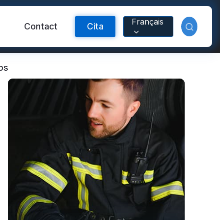
Français
Contact
Cita
os
ctante FR
Material reflectante
arcoíris