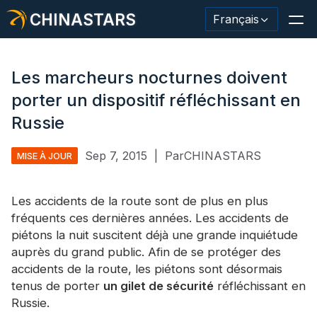
CHINASTARS
Français
Les marcheurs nocturnes doivent
porter un dispositif réfléchissant en
Matériau/ruban réfléchissant
Russie
Tissu réfléchissant de mode
Sep 7, 2015
|
ParCHINASTARS
MISE À JOUR
Vêtements de sécurité
Les accidents de la route sont de plus en plus
Matériau qui brille dans le noir.
fréquents ces dernières années. Les accidents de
piétons la nuit suscitent déjà une grande inquiétude
Garniture de lavage industriel
auprès du grand public. Afin de se protéger des
À propos de CHINASTARS
accidents de la route, les piétons sont désormais
tenus de porter
un gilet de sécurité
réfléchissant en
Nouveau produit
Russie.