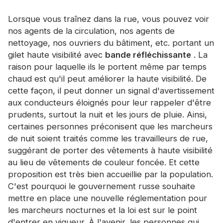
Certificat
Lorsque vous traînez dans la rue, vous pouvez voir
Catalogue
nos agents de la circulation, nos agents de
nettoyage, nos ouvriers du bâtiment, etc. portant un
Vidéo
gilet haute visibilité avec
bande réfléchissante
. La
raison pour laquelle ils le portent même par temps
Contact
chaud est qu'il peut améliorer la haute visibilité. De
cette façon, il peut donner un signal d'avertissement
aux conducteurs éloignés pour leur rappeler d'être
prudents, surtout la nuit et les jours de pluie. Ainsi,
certaines personnes préconisent que les marcheurs
de nuit soient traités comme les travailleurs de rue,
suggérant de porter des vêtements à haute visibilité
au lieu de vêtements de couleur foncée. Et cette
proposition est très bien accueillie par la population.
C'est pourquoi le gouvernement russe souhaite
mettre en place une nouvelle réglementation pour
les marcheurs nocturnes et la loi est sur le point
d'entrer en vigueur. À l'avenir, les personnes qui