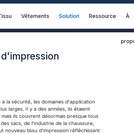
Tissu
Vêtements
Solution
Ressource
À
prop
u d'impression
s à la sécurité, les domaines d'application
ante
Chaleco de seguridad
Cinta refle
us larges. Il y a des années, ils étaient
, mais ils couvrent désormais presque tous
 des sacs, de l'industrie de la chaussure,
ctante de transferencia de calor
Tela reflectante 
out nouveau tissu d'impression réfléchissant