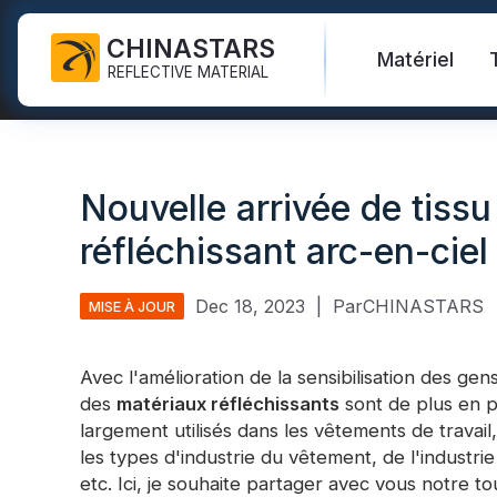
CHINASTARS
Matériel
REFLECTIVE MATERIAL
Tissu réfléchissant pour l'EPI
Briller dans le tissu noir
Gilet de sécurité
FAQ
Certificat
Nouvelle arrivée de tiss
Ruban de lavage industriel
Tissu réfléchissant arc-en-
Hi vis veste
Nouveau produit
Catalogue
ciel
réfléchissant arc-en-ciel
Ruban réfléchissant FR
Pantalon de sécurité
Vidéo
Norme internationale
Tissu d'impression
Vinyle et logo de transfert de
réfléchissante
Imperméable de sécurité
Blog
Dec 18, 2023
|
ParCHINASTARS
MISE À JOUR
chaleur
Tissu réfléchissant en argent
Chemises de sécurité et pulls
Ruban réfléchissant
molletonnés
Enlaces rápidos:
Avec l'amélioration de la sensibilisation des gen
Tela reflect
Tissu réfléchissant la couleur
des
matériaux réfléchissants
sont de plus en pl
Tuyauterie réfléchissante
Couverture de sécurité
largement utilisés dans les vêtements de travail
Tissu réfléchissant
les types d'industrie du vêtement, de l'industrie
Fil réfléchissant
Vinilo refle
Tissu réfléchissant perforé
etc. Ici, je souhaite partager avec vous notre t