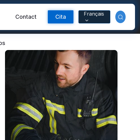
Français
Contact
Cita
os
ctante FR
Material reflectante
arcoíris