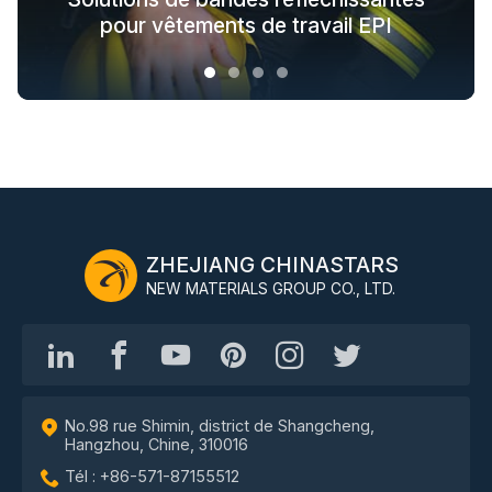
noir pour les vêtements d'extérieur
pour toute la chaîne industrielle
pour vêtements de travail EPI
tendance
ZHEJIANG CHINASTARS
NEW MATERIALS GROUP CO., LTD.
No.98 rue Shimin, district de Shangcheng,
Hangzhou, Chine, 310016
Tél : +86-571-87155512