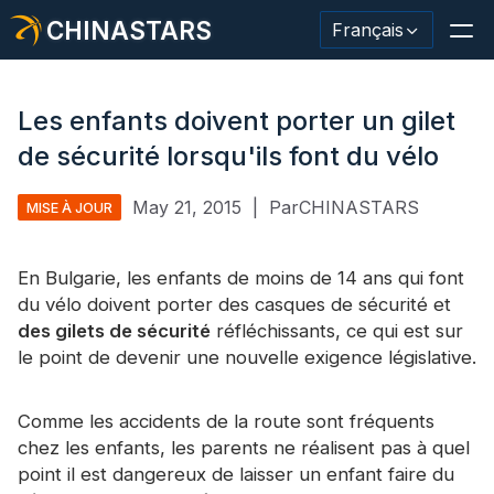
CHINASTARS
Français
Les enfants doivent porter un gilet
de sécurité lorsqu'ils font du vélo
Matériau/ruban réfléchissant
May 21, 2015
|
ParCHINASTARS
MISE À JOUR
Tissu réfléchissant de mode
En Bulgarie, les enfants de moins de 14 ans qui font
Vêtements de sécurité
du vélo doivent porter des casques de sécurité et
Matériau qui brille dans le noir.
des gilets de sécurité
réfléchissants, ce qui est sur
le point de devenir une nouvelle exigence législative.
Garniture de lavage industriel
À propos de CHINASTARS
Comme les accidents de la route sont fréquents
chez les enfants, les parents ne réalisent pas à quel
Nouveau produit
point il est dangereux de laisser un enfant faire du