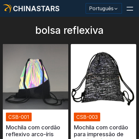
CHINASTARS
Português
bolsa reflexiva
Material/fita reflexiva
Tecido reflexivo da moda
Roupas de segurança
Material que brilha no escuro
Acabamento Industrial Wash
CSB-001
CSB-003
Sobre CHINASTARS
Mochila com cordão
Mochila com cordão
Novo produto
reflexivo arco-íris
para impressão de