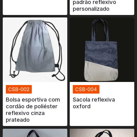
padrão reflexivo
Certificado
personalizado
Catálogo
Vídeo
Contato
CSB-002
CSB-004
Bolsa esportiva com
Sacola reflexiva
cordão de poliéster
oxford
reflexivo cinza
prateado