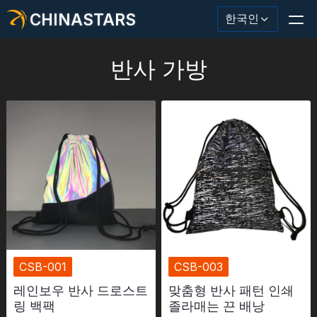
CHINASTARS
한국인
반사 가방
반사재/테이프
패션 반사 직물
안전복
어둠 속에서 빛나는 소재
산업용 세척 트림
CSB-001
CSB-003
CHINASTARS 정보
레인보우 반사 드로스트
맞춤형 반사 패턴 인쇄
링 백팩
졸라매는 끈 배낭
새로운 제품