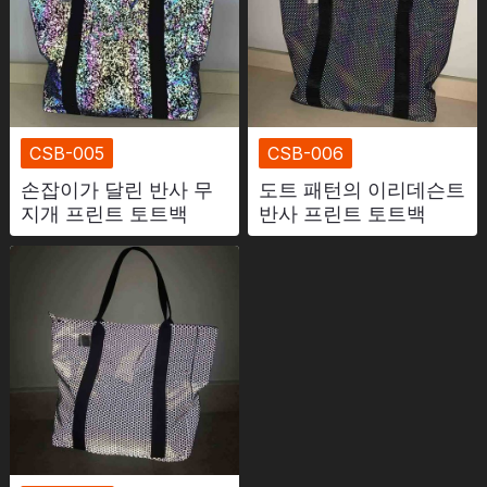
CSB-005
CSB-006
손잡이가 달린 반사 무
도트 패턴의 이리데슨트
지개 프린트 토트백
반사 프린트 토트백