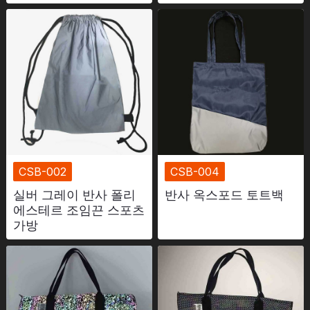
자격증
목록
비디오
연락하다
CSB-002
CSB-004
실버 그레이 반사 폴리
반사 옥스포드 토트백
에스테르 조임끈 스포츠
가방