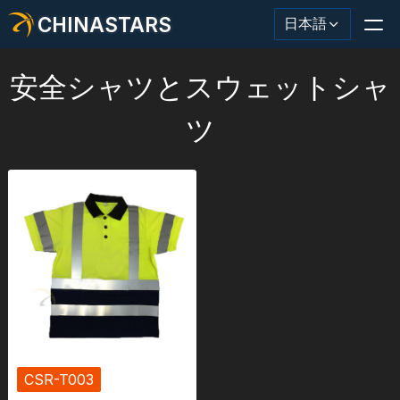
CHINASTARS
日本語
安全シャツとスウェットシャ
ツ
反射材・テープ
ファッション反射生地
安全服
暗闇で光る素材
工業用ウォッシュトリム
CHINASTARS について
CSR-T003
新製品