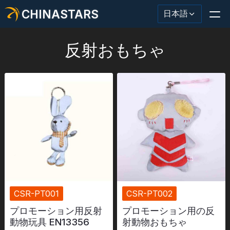
CHINASTARS
日本語
反射おもちゃ
反射材・テープ
ファッション反射生地
安全服
暗闇で光る素材
工業用ウォッシュトリム
CSR-PT001
CSR-PT002
CHINASTARS について
プロモーション用反射
プロモーション用の反
動物玩具 EN13356
射動物おもちゃ
新製品