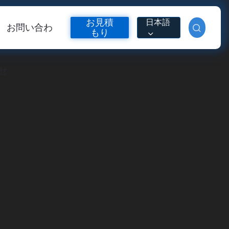
お見積
日本語
お問い合わ
もり
せ
反射熱伝達ビニール