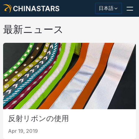
CHINASTARS
日本語
最新ニュース
反射材・テープ
ファッション反射生地
安全服
暗闇で光る素材
工業用ウォッシュトリム
反射リボンの使用
CHINASTARS について
Apr 19, 2019
新製品