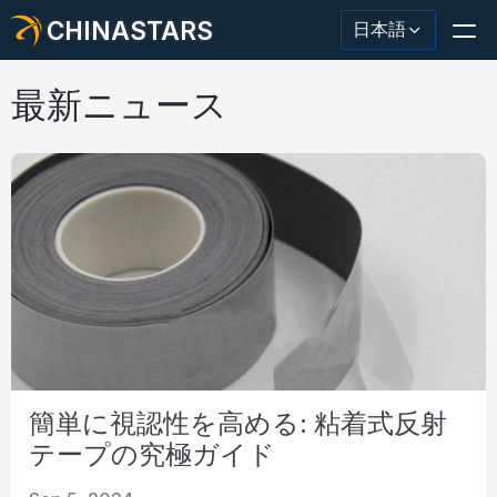
CHINASTARS
日本語
最新ニュース
反射材・テープ
ファッション反射生地
安全服
暗闇で光る素材
工業用ウォッシュトリム
簡単に視認性を高める: 粘着式反射
CHINASTARS について
テープの究極ガイド
新製品