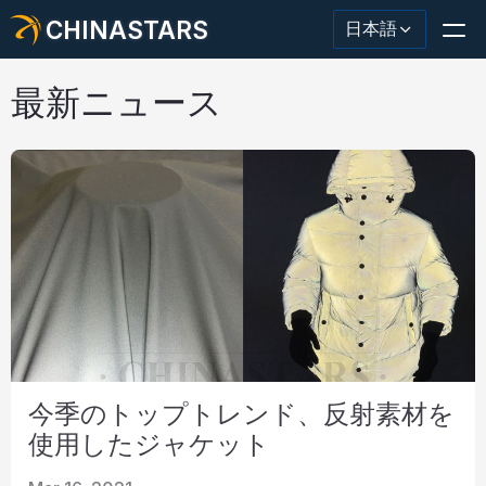
CHINASTARS
日本語
最新ニュース
反射材・テープ
ファッション反射生地
安全服
暗闇で光る素材
工業用ウォッシュトリム
今季のトップトレンド、反射素材を
CHINASTARS について
使用したジャケット
新製品