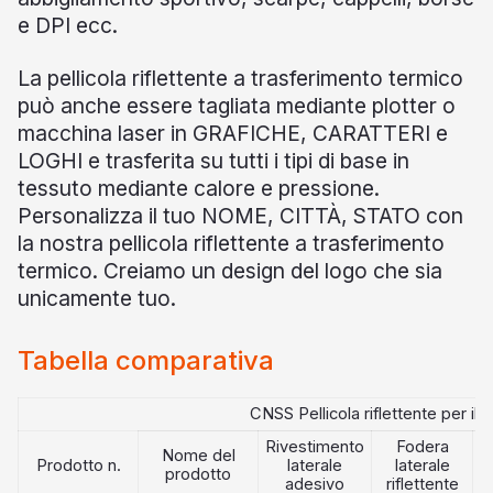
Certificato
e DPI ecc.
Catalogare
La pellicola riflettente a trasferimento termico
può anche essere tagliata mediante plotter o
Video
macchina laser in GRAFICHE, CARATTERI e
Contatto
LOGHI e trasferita su tutti i tipi di base in
tessuto mediante calore e pressione.
Personalizza il tuo NOME, CITTÀ, STATO con
la nostra pellicola riflettente a trasferimento
termico. Creiamo un design del logo che sia
unicamente tuo.
Tabella comparativa
CNSS
Pellicola riflettente per il
Rivestimento
Fodera
M
Nome del
Prodotto n.
laterale
laterale
in
prodotto
adesivo
riflettente