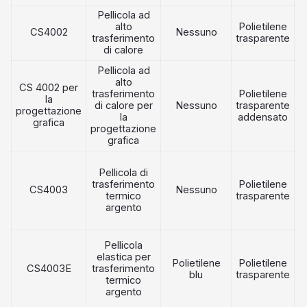
Pellicola ad
alto
Polietilene
CS4002
Nessuno
R
trasferimento
trasparente
di calore
Pellicola ad
alto
CS 4002 per
trasferimento
Polietilene
la
di calore per
Nessuno
trasparente
R
progettazione
la
addensato
grafica
progettazione
grafica
Pellicola di
trasferimento
Polietilene
CS4003
Nessuno
R
termico
trasparente
argento
Pellicola
elastica per
Polietilene
Polietilene
CS4003E
trasferimento
R
blu
trasparente
termico
argento