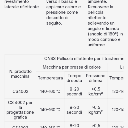
rivestimento
verso il basso e
ambiente.
laterale riflettente.
applicare calore e
Rimuovere la
pressione come
pellicola
descritto di
riflettente
seguito.
sollevando un
angolo e tirando
(angolo di 180°) in
modo continuo e
uniforme.
CNSS Pellicola riflettente per il trasferimen
Macchina per pressa di calore
Lami
N. prodotto
Tempo
Pressione
macchina
Temperatura
Temperat
di sosta
di linea
8-20
>0,5
CS4002
140-160 ℃
120-140
secondi
kg/cm²
CS 4002 per
la
8-20
>0,5
140-160 ℃
120-140
progettazione
secondi
kg/cm²
grafica
8-20
>0,5