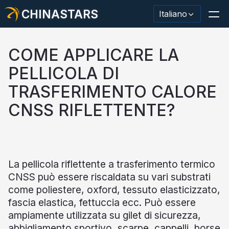
CHINASTARS
Italiano
COME APPLICARE LA
PELLICOLA DI
Materiale/nastro riflettente
TRASFERIMENTO CALORE
CNSS RIFLETTENTE?
Tessuto riflettente alla moda
Abbigliamento di sicurezza
Materiale che si illumina al buio
La pellicola riflettente a trasferimento termico
Lavaggio industriale Trim
CNSS può essere riscaldata su vari substrati
come poliestere, oxford, tessuto elasticizzato,
Informazioni su CHINASTARS
fascia elastica, fettuccia ecc. Può essere
ampiamente utilizzata su gilet di sicurezza,
Nuovo prodotto
abbigliamento sportivo, scarpe, cappelli, borse