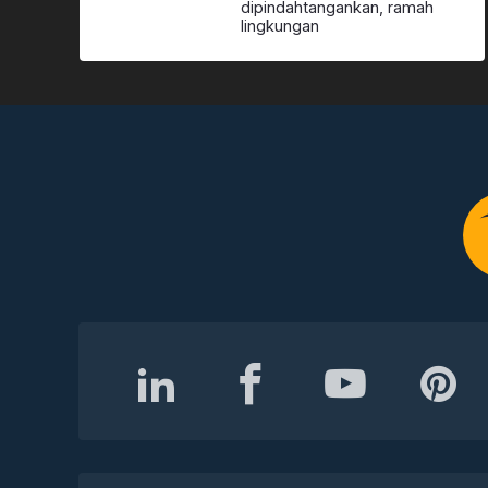
dipindahtangankan, ramah
lingkungan