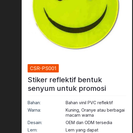
Pita Prismatik
Bahan Glow In The Dark
CSR-PS001
Stiker reflektif bentuk
senyum untuk promosi
Bahan:
Bahan vinil PVC reflektif
Warna:
Kuning, Oranye atau berbagai
macam warna
Desain:
OEM dan ODM tersedia
Lem:
Lem yang dapat