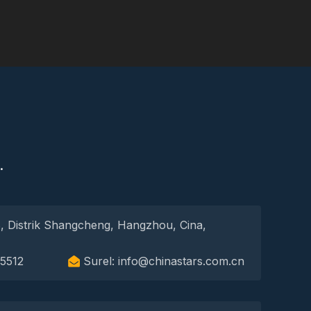
S
.
, Distrik Shangcheng, Hangzhou, Cina,
55512
Surel: info@chinastars.com.cn