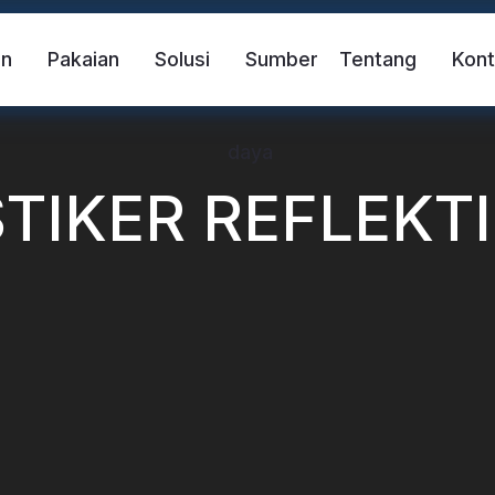
in
Pakaian
Solusi
Sumber
Tentang
Kon
daya
STIKER REFLEKTI
if
Rompi pengaman
Pita Reflektif FR
ndahan Panas Reflektif
Kain Reflektif Pelangi