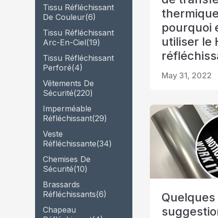
Tissu Réfléchissant
thermique 
De Couleur
(6)
pourquoi
Tissu Réfléchissant
utiliser l
Arc-En-Ciel
(19)
réfléchis
Tissu Réfléchissant
Perforé
(4)
May 31, 2022
Vêtements De
Sécurité
(220)
Imperméable
Réfléchissant
(29)
Veste
Réfléchissante
(34)
Chemises De
Sécurité
(10)
Brassards
Réfléchissants
(6)
Quelques
suggestio
Chapeau