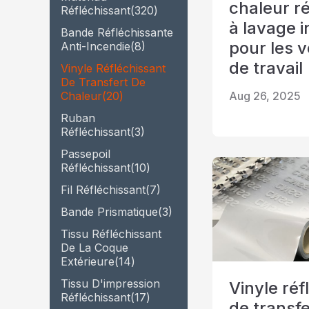
chaleur r
Ruban prism
Réfléchissant
(320)
à lavage i
Bande Réfléchissante
Briller dans le matériau
pour les 
Anti-Incendie
(8)
sombre
de travail
Vinyle Réfléchissant
De Transfert De
Aug 26, 2025
Chaleur
(20)
Ruban
Réfléchissant
(3)
Passepoil
Réfléchissant
(10)
Fil Réfléchissant
(7)
Bande Prismatique
(3)
Tissu Réfléchissant
De La Coque
Extérieure
(14)
Tissu D'impression
Vinyle réf
Réfléchissant
(17)
de transfe