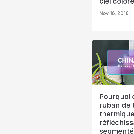
ciel color
Nov 16, 2018
Pourquoi 
ruban de 
thermiqu
réfléchis
segmenté