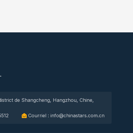
S
.
district de Shangcheng, Hangzhou, Chine,
5512
Courriel : info@chinastars.com.cn