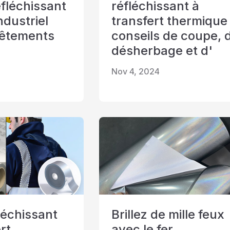
éfléchissant
réfléchissant à
ndustriel
transfert thermique 
vêtements
conseils de coupe, 
désherbage et d'
Nov 4, 2024
léchissant
Brillez de mille feux
rt
avec le fer