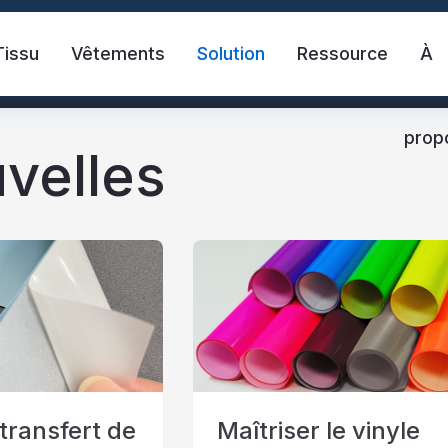
Tissu
Vêtements
Solution
Ressource
À
prop
velles
ante
Chaleco de seguridad
Cinta refle
ctante de transferencia de calor
Tela reflectante 
transfert de
Maîtriser le vinyle