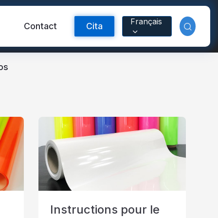
Français
Contact
Cita
os
ctante FR
Material reflectante
arcoíris
Instructions pour le