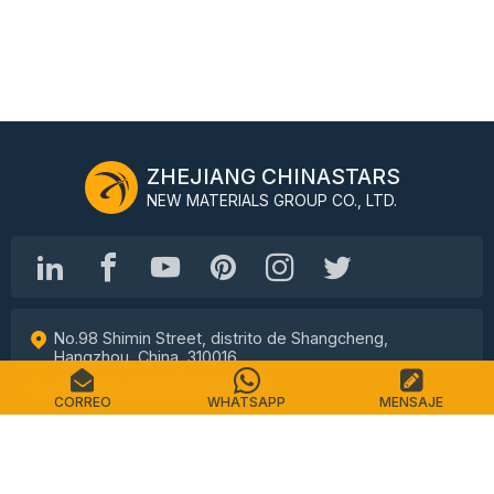
ZHEJIANG CHINASTARS
NEW MATERIALS GROUP CO., LTD.
No.98 Shimin Street, distrito de Shangcheng,
Hangzhou, China, 310016
Teléfono: +86-571-87155512
CORREO
WHATSAPP
MENSAJE
Correo electrónico: info@chinastars.com.cn