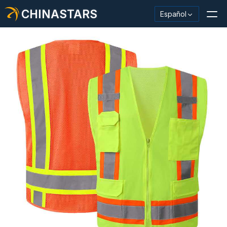
CHINASTARS
Español
Material/cinta reflectante
Tela reflectante de moda.
Ropa de seguridad
Material que brilla en la oscuridad.
Revestimiento de lavado industrial
Acerca de CHINASTARS
Nuevo producto