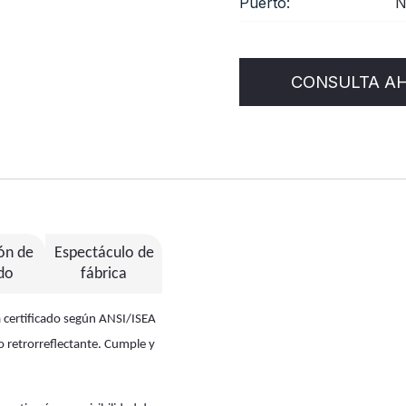
Puerto:
N
CONSULTA A
ión de
Espectáculo de
do
fábrica
tá certificado según ANSI/ISEA
 retrorreflectante. Cumple y