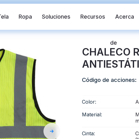
Tela
Ropa
Soluciones
Recursos
Acerca
de
CHALECO R
ANTIESTÁT
Código de acciones:
Color:
A
ante
Chaleco de seguridad
Cinta refle
Material:
M
m
ctante de transferencia de calor
Tela reflectante 
Cinta:
C