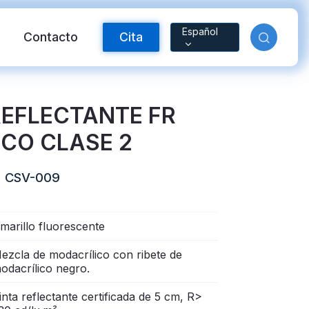
Español
Contacto
Cita
EFLECTANTE FR
ICO CLASE 2
CSV-009
marillo fluorescente
ctante FR
Material reflectante
ezcla de modacrílico con ribete de
odacrílico negro.
arcoíris
inta reflectante certificada de 5 cm, R>