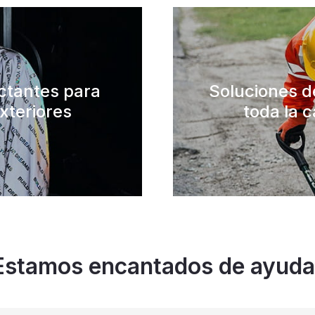
ectantes para
Soluciones d
xteriores
toda la c
Estamos encantados de ayuda