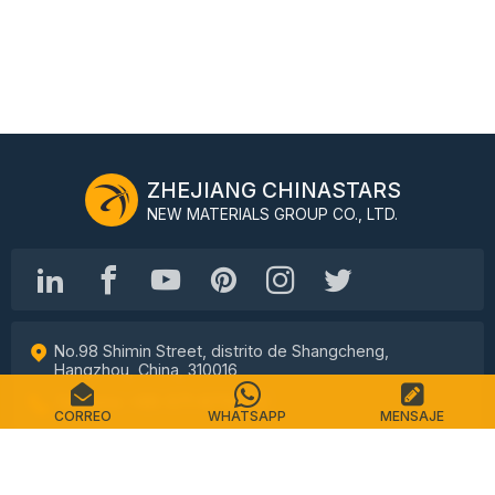
ZHEJIANG CHINASTARS
NEW MATERIALS GROUP CO., LTD.
No.98 Shimin Street, distrito de Shangcheng,
Hangzhou, China, 310016
Teléfono: +86-571-87155512
CORREO
WHATSAPP
MENSAJE
Correo electrónico: info@chinastars.com.cn