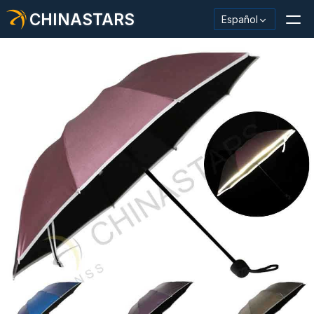
CHINASTARS
Español
Material/cinta reflectante
Tela reflectante de moda.
Ropa de seguridad
Material que brilla en la oscuridad.
Revestimiento de lavado industrial
Acerca de CHINASTARS
Nuevo producto