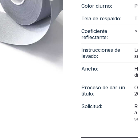
Color diurno:
P
Tela de respaldo:
T
Coeficiente
>
reflectante:
Instrucciones de
L
lavado:
s
Ancho:
H
d
Proceso de dar un
O
título:
2
Solicitud:
R
a
s