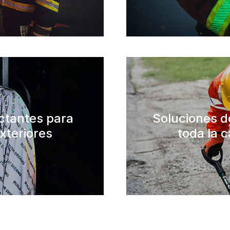
ectantes para
Soluciones d
xteriores
toda la c