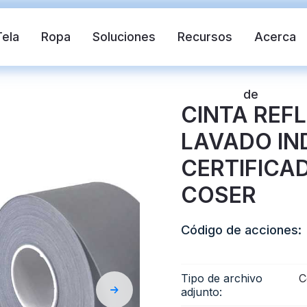
Tela
Ropa
Soluciones
Recursos
Acerca
de
CINTA REF
LAVADO IN
CERTIFICA
COSER
Código de acciones:
ante
Chaleco de seguridad
Cinta refle
Tipo de archivo
C
ctante de transferencia de calor
Tela reflectante 
adjunto: