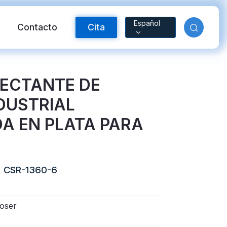
Español
Contacto
Cita
LECTANTE DE
DUSTRIAL
DA EN PLATA PARA
CSR-1360-6
ctante FR
Material reflectante
oser
arcoíris