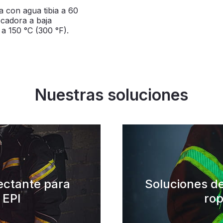
a con agua tibia a 60
secadora a baja
a 150 °C (300 °F).
Nuestras soluciones
lectante para
Soluciones de
 EPI
rop