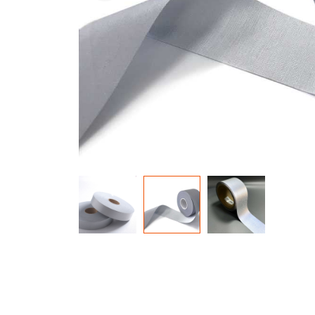
de material que brilla en la
oscuridad