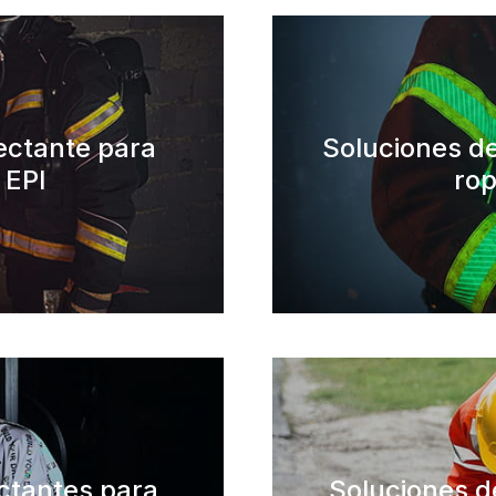
lectante para
Soluciones de
 EPI
rop
ectantes para
Soluciones d