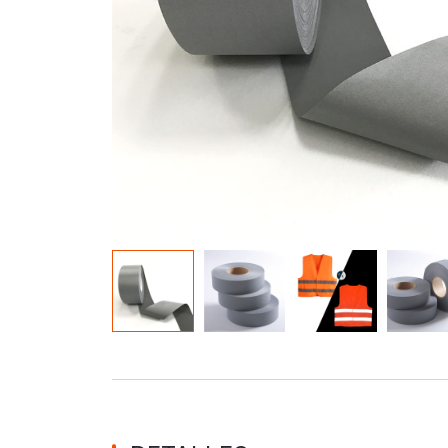
de material que brilla en la
oscuridad