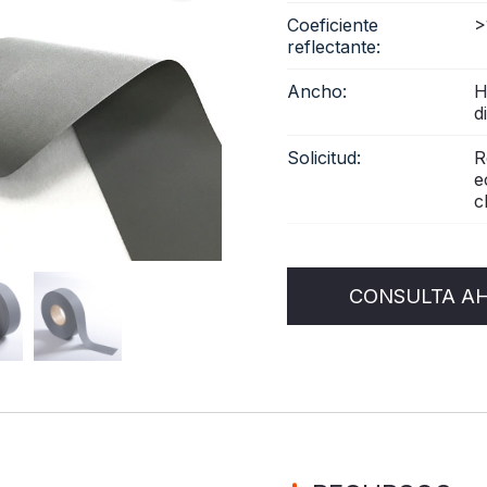
Coeficiente
>
reflectante:
Ancho:
H
d
Solicitud:
R
e
c
CONSULTA A