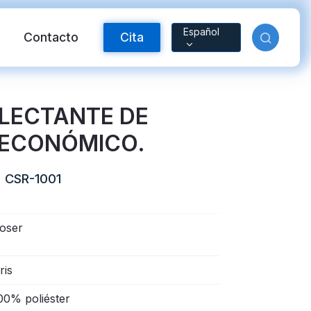
Español
Contacto
Cita
FLECTANTE DE
 ECONÓMICO.
CSR-1001
oser
ctante FR
Material reflectante
ris
arcoíris
00% poliéster