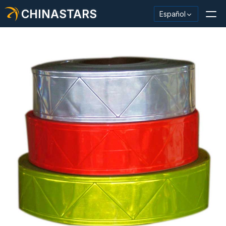
CHINASTARS
Español
Material/cinta reflectante
Tela reflectante de moda.
Ropa de seguridad
Material que brilla en la oscuridad.
Revestimiento de lavado industrial
Acerca de CHINASTARS
Nuevo producto