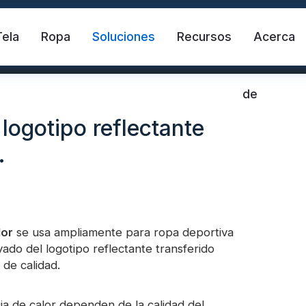
Tela
Ropa
Soluciones
Recursos
Acerca
de
 logotipo reflectante
.
lor
ante
se usa ampliamente para ropa deportiva
Chaleco de seguridad
Cinta refle
vado del logotipo reflectante transferido
de calidad.
ctante de transferencia de calor
Tela reflectante 
cia de calor dependen de la calidad del