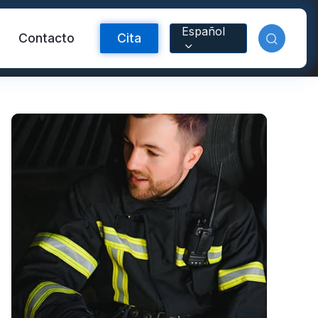
Español
Contacto
Cita
ctante FR
Material reflectante
arcoíris