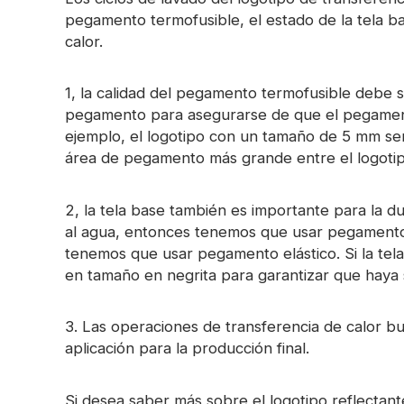
Cinta prismática
pegamento termofusible, el estado de la tela b
calor.
de material que brilla en la
oscuridad
1, la calidad del pegamento termofusible debe 
pegamento para asegurarse de que el pegamento
ejemplo, el logotipo con un tamaño de 5 mm se
área de pegamento más grande entre el logotipo
2, la tela base también es importante para la dura
al agua, entonces tenemos que usar pegamento es
tenemos que usar pegamento elástico. Si la tela
en tamaño en negrita para garantizar que haya 
3. Las operaciones de transferencia de calor 
aplicación para la producción final.
Si desea saber más sobre el logotipo reflectant