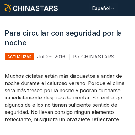
CHINASTARS
Español
Para circular con seguridad por la
noche
Material/cinta reflectante
Jul 29, 2016
|
PorCHINASTARS
ACTUALIZAR
Tela reflectante de moda.
Muchos ciclistas están más dispuestos a andar de
Ropa de seguridad
noche durante el caluroso verano. Porque el clima
Material que brilla en la oscuridad.
será más fresco por la noche y podrán ducharse
inmediatamente después de montar. Sin embargo,
Revestimiento de lavado industrial
algunos de ellos no tienen suficiente sentido de
seguridad. No llevan consigo ningún elemento
Acerca de CHINASTARS
reflectante, ni siquiera un
brazalete reflectante
.
Nuevo producto