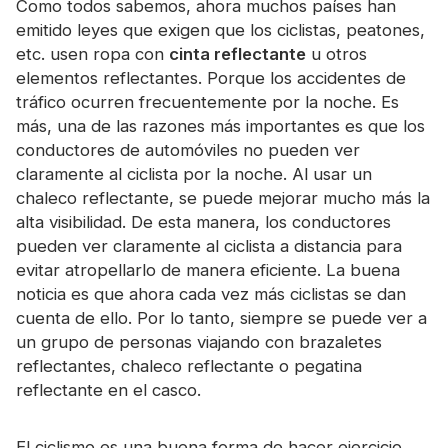
Como todos sabemos, ahora muchos países han
Certificado
emitido leyes que exigen que los ciclistas, peatones,
etc. usen ropa con
cinta reflectante
u otros
Catalogar
elementos reflectantes. Porque los accidentes de
Vídeo
tráfico ocurren frecuentemente por la noche. Es
más, una de las razones más importantes es que los
Contacto
conductores de automóviles no pueden ver
claramente al ciclista por la noche. Al usar un
chaleco reflectante, se puede mejorar mucho más la
alta visibilidad. De esta manera, los conductores
pueden ver claramente al ciclista a distancia para
evitar atropellarlo de manera eficiente. La buena
noticia es que ahora cada vez más ciclistas se dan
cuenta de ello. Por lo tanto, siempre se puede ver a
un grupo de personas viajando con brazaletes
reflectantes, chaleco reflectante o pegatina
reflectante en el casco.
El ciclismo es una buena forma de hacer ejercicio.