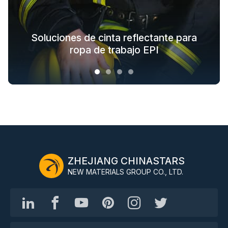
Soluciones textiles reflectantes para
Soluciones de cinta reflectante para
Soluciones de telas que brillan en la
Soluciones de ropa de seguridad
oscuridad para prendas exteriores
ropa de moda para exteriores
para toda la cadena industrial
ropa de trabajo EPI
ZHEJIANG CHINASTARS
NEW MATERIALS GROUP CO., LTD.