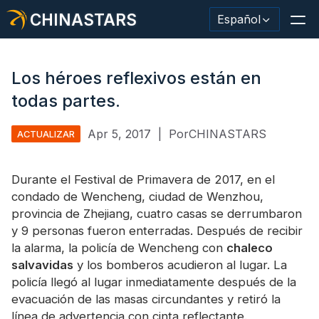
CHINASTARS
Español
Los héroes reflexivos están en
todas partes.
Material/cinta reflectante
Apr 5, 2017
|
PorCHINASTARS
ACTUALIZAR
Tela reflectante de moda.
Durante el Festival de Primavera de 2017, en el
Ropa de seguridad
condado de Wencheng, ciudad de Wenzhou,
Material que brilla en la oscuridad.
provincia de Zhejiang, cuatro casas se derrumbaron
y 9 personas fueron enterradas. Después de recibir
Revestimiento de lavado industrial
la alarma, la policía de Wencheng con
chaleco
salvavidas
y los bomberos acudieron al lugar. La
Acerca de CHINASTARS
policía llegó al lugar inmediatamente después de la
evacuación de las masas circundantes y retiró la
Nuevo producto
línea de advertencia con cinta reflectante.