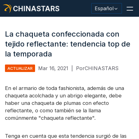
CHINASTARS
Español
La chaqueta confeccionada con
tejido reflectante: tendencia top de
Material/cinta reflectante
la temporada
Tela reflectante de moda.
Mar 16, 2021
|
PorCHINASTARS
ACTUALIZAR
Ropa de seguridad
En el armario de toda fashionista, además de una
Material que brilla en la oscuridad.
chaqueta acolchada y un abrigo elegante, debe
haber una chaqueta de plumas con efecto
Revestimiento de lavado industrial
reflectante, o como también se la llama
Acerca de CHINASTARS
comúnmente "chaqueta reflectante".
Nuevo producto
Tenga en cuenta que esta tendencia surgió de las