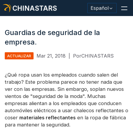
CHINASTARS
Español
Guardias de seguridad de la
empresa.
Material/cinta reflectante
Mar 21, 2018
|
PorCHINASTARS
ACTUALIZAR
Tela reflectante de moda.
¿Qué ropa usan los empleados cuando salen del
Ropa de seguridad
trabajo? Este problema parece no tener nada que
Material que brilla en la oscuridad.
ver con las empresas. Sin embargo, soplan nuevos
vientos de "seguridad de la moda". Muchas
Revestimiento de lavado industrial
empresas alientan a los empleados que conducen
automóviles eléctricos a usar chalecos reflectantes o
Acerca de CHINASTARS
coser
materiales reflectantes
en la ropa de fábrica
para mantener la seguridad.
Nuevo producto