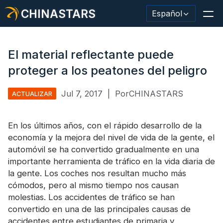
CHINASTARS
Español
El material reflectante puede
proteger a los peatones del peligro
Material/cinta reflectante
Jul 7, 2017
|
PorCHINASTARS
ACTUALIZAR
Tela reflectante de moda.
En los últimos años, con el rápido desarrollo de la
Ropa de seguridad
economía y la mejora del nivel de vida de la gente, el
Material que brilla en la oscuridad.
automóvil se ha convertido gradualmente en una
importante herramienta de tráfico en la vida diaria de
Revestimiento de lavado industrial
la gente. Los coches nos resultan mucho más
cómodos, pero al mismo tiempo nos causan
Acerca de CHINASTARS
molestias. Los accidentes de tráfico se han
convertido en una de las principales causas de
Nuevo producto
accidentes entre estudiantes de primaria y