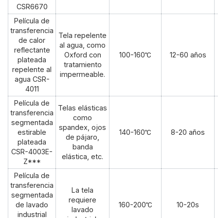
CSR6670
Película de
transferencia
Tela repelente
de calor
al agua, como
reflectante
Oxford con
100-160℃
12-60 años
plateada
tratamiento
repelente al
impermeable.
agua CSR-
4011
Película de
Telas elásticas
transferencia
como
segmentada
spandex, ojos
estirable
140-160℃
8-20 años
de pájaro,
plateada
banda
CSR-4003E-
elástica, etc.
Z***
Película de
transferencia
La tela
segmentada
requiere
de lavado
160-200℃
10-20s
lavado
industrial