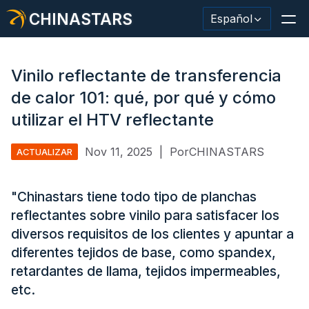
CHINASTARS
Español
Vinilo reflectante de transferencia
de calor 101: qué, por qué y cómo
Material/cinta reflectante
utilizar el HTV reflectante
Tela reflectante de moda.
Nov 11, 2025
|
PorCHINASTARS
ACTUALIZAR
Ropa de seguridad
"Chinastars tiene todo tipo de planchas
Material que brilla en la oscuridad.
reflectantes sobre vinilo para satisfacer los
Revestimiento de lavado industrial
diversos requisitos de los clientes y apuntar a
diferentes tejidos de base, como spandex,
Acerca de CHINASTARS
retardantes de llama, tejidos impermeables,
etc.
Nuevo producto