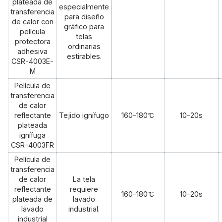
plateada de
especialmente
transferencia
para diseño
de calor con
gráfico para
película
telas
protectora
ordinarias
adhesiva
estirables.
CSR-4003E-
M
Película de
transferencia
de calor
reflectante
Tejido ignífugo
160-180℃
10-20s
plateada
ignífuga
CSR-4003FR
Película de
transferencia
de calor
La tela
reflectante
requiere
160-180℃
10-20s
plateada de
lavado
lavado
industrial.
industrial