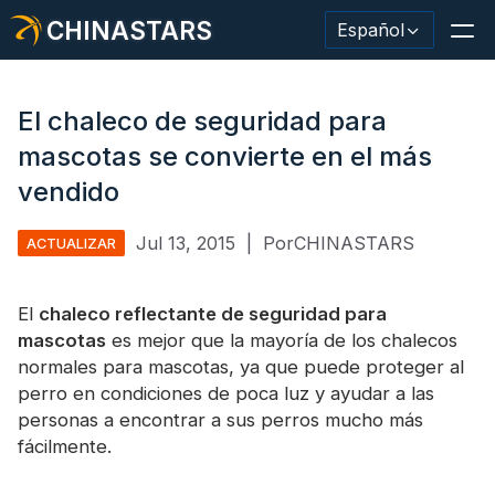
CHINASTARS
Español
El chaleco de seguridad para
mascotas se convierte en el más
Material/cinta reflectante
vendido
Tela reflectante de moda.
Jul 13, 2015
|
PorCHINASTARS
ACTUALIZAR
Ropa de seguridad
El
chaleco reflectante de seguridad para
Material que brilla en la oscuridad.
mascotas
es mejor que la mayoría de los chalecos
normales para mascotas, ya que puede proteger al
Revestimiento de lavado industrial
perro en condiciones de poca luz y ayudar a las
Acerca de CHINASTARS
personas a encontrar a sus perros mucho más
fácilmente.
Nuevo producto