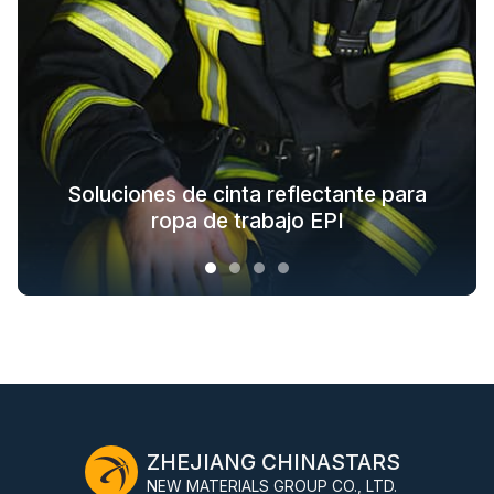
Soluciones textiles reflectantes para
Soluciones de cinta reflectante para
Soluciones de telas que brillan en la
Soluciones de ropa de seguridad
oscuridad para prendas exteriores
ropa de moda para exteriores
para toda la cadena industrial
ropa de trabajo EPI
ZHEJIANG CHINASTARS
NEW MATERIALS GROUP CO., LTD.