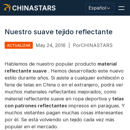
CHINASTARS
Español
Nuestro suave tejido reflectante
May 24, 2016
|
PorCHINASTARS
ACTUALIZAR
Material/cinta reflectante
Tela reflectante de moda.
Hablemos de nuestro popular producto
material
reflectante suave
. Hemos desarrollado este nuevo
Ropa de seguridad
estilo durante años. Si asiste a cualquier exhibición o
feria de telas en China o en el extranjero, podrá ver
Material que brilla en la oscuridad.
muchos materiales reflectantes mejorados, como
Revestimiento de lavado industrial
material reflectante suave en ropa deportiva y
telas
con patrones reflectantes
impresos en paraguas. Y
Acerca de CHINASTARS
muchos visitantes pagan muchas cosas interesantes
por él. Se está volviendo un tejido cada vez más
Nuevo producto
popular en el mercado.