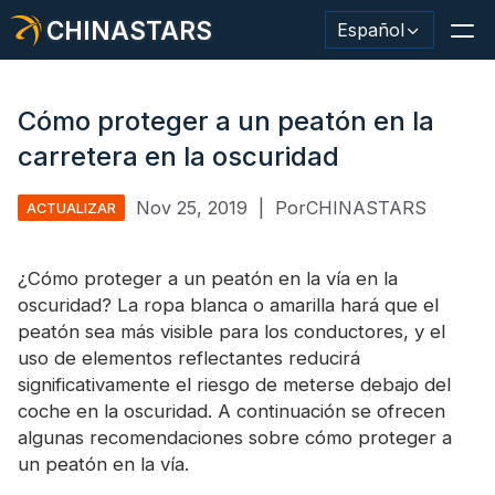
CHINASTARS
Español
Cómo proteger a un peatón en la
carretera en la oscuridad
Material/cinta reflectante
Nov 25, 2019
|
PorCHINASTARS
ACTUALIZAR
Tela reflectante de moda.
¿Cómo proteger a un peatón en la vía en la
Ropa de seguridad
oscuridad? La ropa blanca o amarilla hará que el
Material que brilla en la oscuridad.
peatón sea más visible para los conductores, y el
uso de elementos reflectantes reducirá
Revestimiento de lavado industrial
significativamente el riesgo de meterse debajo del
coche en la oscuridad. A continuación se ofrecen
Acerca de CHINASTARS
algunas recomendaciones sobre cómo proteger a
un peatón en la vía.
Nuevo producto