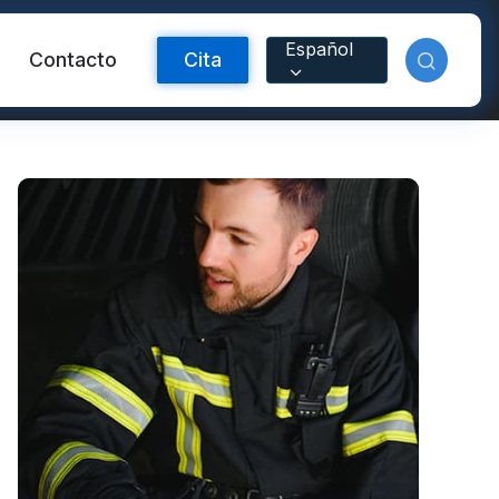
Español
Contacto
Cita
ctante FR
Material reflectante
arcoíris