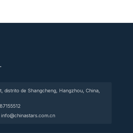
S
.
t, distrito de Shangcheng, Hangzhou, China,
-87155512
: info@chinastars.com.cn