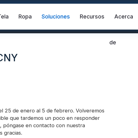
Tela
Ropa
Soluciones
Recursos
Acerca
de
 CNY
ante
Chaleco de seguridad
Cinta refle
l 25 de enero al 5 de febrero. Volveremos
osible que tardemos un poco en responder
s, póngase en contacto con nuestra
ctante de transferencia de calor
Tela reflectante 
 gracias.