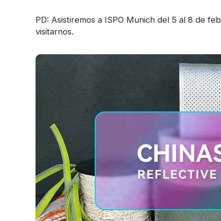
Cinta prismática
PD: Asistiremos a ISPO Munich del 5 al 8 de fe
de material que brilla en la
visitarnos.
oscuridad