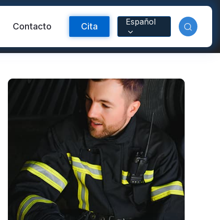
Español
Contacto
Cita
ctante FR
Material reflectante
arcoíris