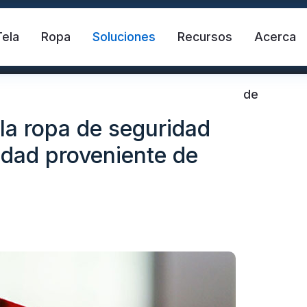
Tela
Ropa
Soluciones
Recursos
Acerca
de
 la ropa de seguridad
lidad proveniente de
ante
Chaleco de seguridad
Cinta refle
ctante de transferencia de calor
Tela reflectante 