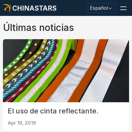
CHINASTARS
Español
Últimas noticias
Material/cinta reflectante
Tela reflectante de moda.
Ropa de seguridad
Material que brilla en la oscuridad.
Revestimiento de lavado industrial
El uso de cinta reflectante.
Acerca de CHINASTARS
Apr 19, 2019
Nuevo producto